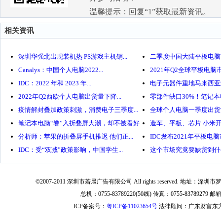
温馨提示：回复“1”获取最新资讯。
相关资讯
深圳华强北出现装机热 PS游戏主机销...
二季度中国大陆平板电脑市
Canalys：中国个人电脑2022...
2021年Q2全球平板电脑市
IDC：2022 年和 2023 年...
电子元器件重地马来西亚封
2022年Q2西欧个人电脑出货量下降...
零部件缺口30%！笔记
疫情解封叠加政策刺激，消费电子三季度...
全球个人电脑一季度出货
笔记本电脑“卷”入折叠屏大潮，却不被看好
造车、平板、芯片 小米开年
分析师：苹果的折叠屏手机推迟 他们正...
IDC发布2021年平板电脑市
IDC：受“双减”政策影响，中国学生...
这个市场究竟要缺货到什
©2007-2011 深圳市若晨广告有限公司 All rights reserved. 地
总机：0755-83789220(50线) 传真：0755-83789279 邮箱：i
ICP备案号：
粤ICP备11023654号
法律顾问：广东财富东方