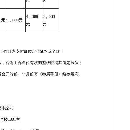
页
页
4，000
2，000
0元
9，000元
元
元
工作日内支付展位定金50%或全款；
清余款，否则主办单位有权调整或取消其所定展位；
展会开始前一个月前寄《参展手册》给参展商。
有限公司
3号楼1301室