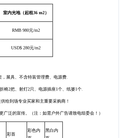
室内光地（起租36 m2）
RMB 980元/m2
USD$ 280元/m2
架，展具、不含特装管理费、电源费.
折椅2把、射灯2只、电源插座1个、纸篓1个.
本，提供给到场专业买家和主重要采购商！
更广泛的宣传。（注：如需户外广告请致电组委会！）
彩色内
黑白内
彩首