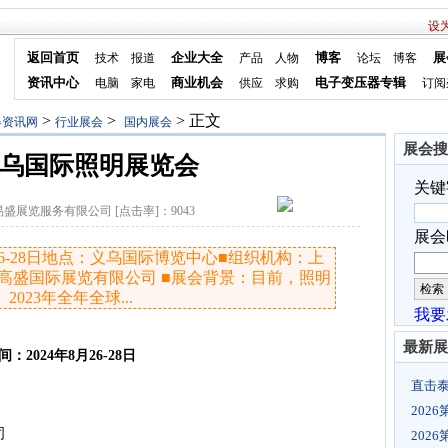
设
返回首页
企业大全
博客
展
技术
报道
产品
人物
论坛
博客
资讯中心
商业机会
电子变压器专辑
电脑
家电
供应
求购
订阅
>
>
> 正文
器资讯网
行业展会
国内展会
展会搜
4义乌国际照明展览会
关键
易盛展览服务有限公司
[点击率]：
9043
展会
月26-28日地点：义乌国际博览中心■组织机构：上
高盛国际展览有限公司 ■展会背景：目前，照明
23年全年全球...
我要
最新展
间：2024年8月26-28日
直击泰、
202
公司
202