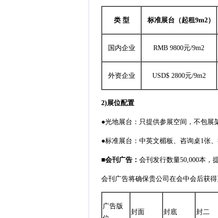
类 型
标准展台（起租9m2）
国内企业
RMB 9800元/9m2
外资企业
USD$ 2800元/9m2
2)展位配置
●光地展台：只提供参展空间，不包展
●标准展台：中英文楣板、咨询桌1张、
■
会刊广告：
会刊发行数量50,000
会刊广告将确保贵公司在会中会后获得
广告版
封面
封底
封二