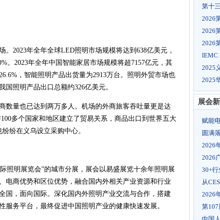
第十三
202
202
202
。2023年全年全球LED照明市场规模将达到638亿美元，
IEMC
%。2023年全年中国智能家居市场规模将超7157亿元，其
202
6.6%，智能照明产品出货量为2913万台。照明外贸市场也
202
，我国照明产品出口总额约326亿美元。
展会新
购外商数量也已达到两万多人。机场的外商旅客吞吐量更是达
经与100多个国家和地区建立了贸易关系，商品出口到世界五大
赋能电
也纷纷在义乌设立采购中心。
圆满落
202
202
宁波国际照明展览会”的城市分展，展会以易盛展览十余年照明展
30+
、电商优势和区位优势，融合国内外相关产业资源和行业
从CE
全国，面向国际。深化国内外照明产业交流与合作，搭建
202
性服务平台，最终促进中国照明产业的健康快速发展。
第10
中国人