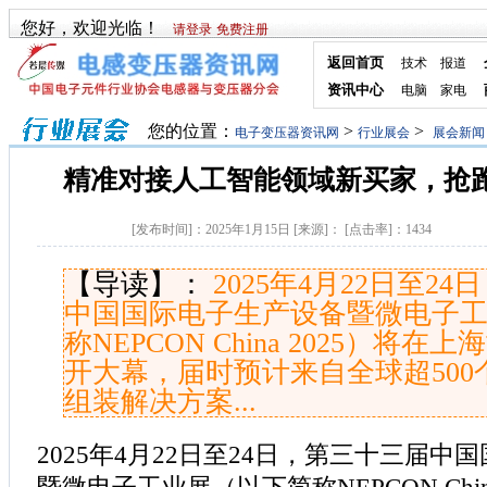
您好，欢迎光临！
请登录
免费注册
返回首页
技术
报道
资讯中心
电脑
家电
您的位置：
>
>
电子变压器资讯网
行业展会
展会新闻
精准对接人工智能领域新买家，抢跑
[发布时间]：
2025年1月15日
[来源]：
[点击率]：
1434
【导读】：
2025年4月22日至2
中国国际电子生产设备暨微电子
称NEPCON China 2025）将
开大幕，届时预计来自全球超500
组装解决方案...
2025年4月22日至24日，第三十三届中