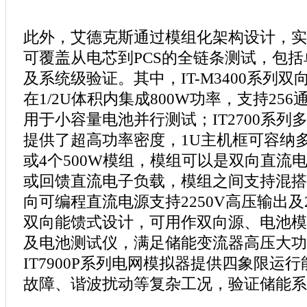
此外，艾德克斯通过模组化架构设计，实
可覆盖从电芯到PCS的全链条测试，包
及系统级验证。其中，IT-M3400系列
在1/2U体积内集成800W功率，支持25
用于小容量电池并行测试；IT2700系列
提供了超高功率密度，1U主机框可容纳多
或4个500W模组，模组可以是双向直流
或回馈直流电子负载，模组之间支持混搭；I
向可编程直流电源支持2250V高压输出及
双向能馈式设计，可用作双向源、电池模
及电池测试仪，满足储能变流器高压大功
IT7900P系列电网模拟器提供四象限运
故障、谐波扰动等复杂工况，验证储能系