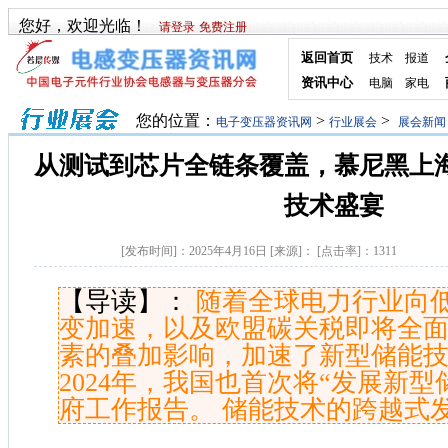
您好，欢迎光临！
请登录
免费注册
返回首页
技术
报道
资讯中心
电脑
家电
您的位置：
>
>
电子变压器资讯网
行业展会
展会新闻
从测试到芯片全链条覆盖，慕尼黑上
技术盛宴
[发布时间]：
2025年4月16日
[来源]：
[点击率]：
1311
【导读】：
随着全球电力行业向
变加速，以及欧盟碳关税即将全
素的叠加影响，加速了新型储能
2024年，我国也首次将“发展新型
府工作报告。 储能技术的跨越式发展