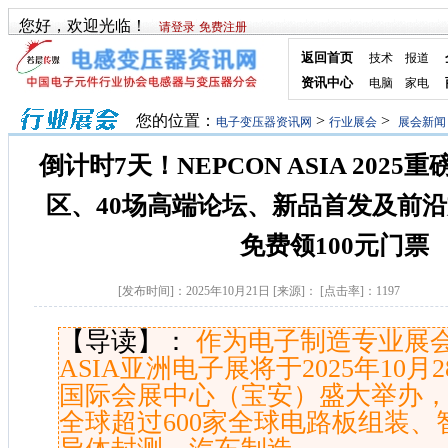
您好，欢迎光临！
请登录
免费注册
返回首页
技术
报道
资讯中心
电脑
家电
您的位置：
>
>
电子变压器资讯网
行业展会
展会新闻
倒计时7天！NEPCON ASIA 202
区、40场高端论坛、新品首发及前
免费领100元门票
[发布时间]：
2025年10月21日
[来源]：
[点击率]：
1197
【导读】：
作为电子制造专业展会
ASIA亚洲电子展将于2025年10月2
国际会展中心（宝安）盛大举办
全球超过600家全球电路板组装、