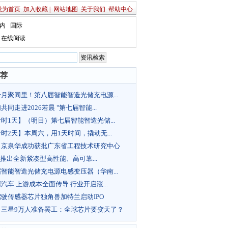
设为首页
加入收藏
|
网站地图
关于我们
帮助中心
内
国际
在线阅读
荐
月聚同里！第八届智能智造光储充电源...
共同走进2026若晨 "第七届智能...
时1天】（明日）第七届智能智造光储...
时2天】本周六，用1天时间，撬动无...
！京泉华成功获批广东省工程技术研究中心
hay推出全新紧凑型高性能、高可靠...
智能智造光储充电源电感变压器（华南...
汽车 上游成本全面传导 行业开启涨...
驶传感器芯片独角兽加特兰启动IPO
！三星9万人准备罢工：全球芯片要变天了？