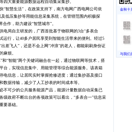
等四大重要能源数据远程自动集采集抄。
快“智慧生活”，在政策支持下，南方电网广西电网公司依
金秋十月
，以及低压集抄等用能信息采集系统，在管辖范围内积极探
界合作，助力建设“智慧城市”。
凭祥供电局自主研发的，广西首批基于物联网的3台“多表合
试运行，让40多户居民享受到智能生活带来的便利。经过5
出差飞人”，还是不会上网“冲浪”的老人，都能刷刷身份证
的麻烦。
与我们共
享”和“智能”两个关键词融合在一起，通过物联网等技术，搭
平台，实现信息集中、用能管理等综合能源服务。该表箱
停电信息，让居民实时掌握抢修进度；通过集抄器及接口
和数据传输，减少了人工抄表的时间成本等。
必不可少的公共服务能源产品，能源计量数据自动采集已
各级政府不断出台的各项政策可以看出，“多表合一”信息采
重要基础。