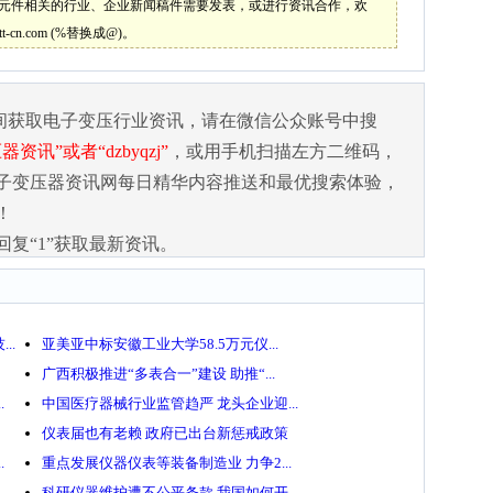
元件相关的行业、企业新闻稿件需要发表，或进行资讯合作，欢
ett-cn.com (%替换成@)。
间获取电子变压行业资讯，请在微信公众账号中搜
资讯”或者“dzbyqzj”
，或用手机扫描左方二维码，
子变压器资讯网每日精华内容推送和最优搜索体验，
！
回复“1”获取最新资讯。
..
亚美亚中标安徽工业大学58.5万元仪...
广西积极推进“多表合一”建设 助推“...
.
中国医疗器械行业监管趋严 龙头企业迎...
仪表届也有老赖 政府已出台新惩戒政策
.
重点发展仪器仪表等装备制造业 力争2...
科研仪器维护遭不公平条款 我国如何开...