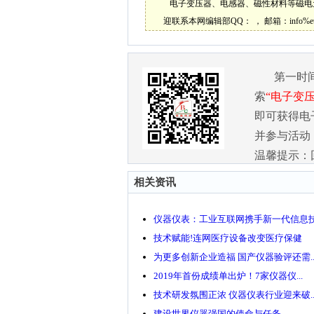
电子变压器、电感器、磁性材料等磁电
迎联系本网编辑部QQ：
， 邮箱：
info%
第一时
索
“电子变压器
即可获得电
并参与活动
温馨提示：
相关资讯
仪器仪表：工业互联网携手新一代信息技.
技术赋能!连网医疗设备改变医疗保健
为更多创新企业造福 国产仪器验评还需..
2019年首份成绩单出炉！7家仪器仪...
技术研发氛围正浓 仪器仪表行业迎来破..
建设世界仪器强国的使命与任务