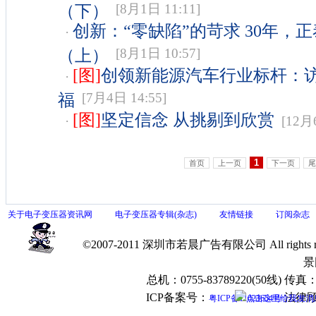
（下）
[8月1日 11:11]
创新：“零缺陷”的苛求 30年，
·
（上）
[8月1日 10:57]
[图]
创领新能源汽车行业标杆：
·
福
[7月4日 14:55]
[图]
坚定信念 从挑剔到欣赏
·
[12月6
1
首页
上一页
下一页
尾
关于电子变压器资讯网
电子变压器专辑(杂志)
友情链接
订阅杂志
©2007-2011 深圳市若晨广告有限公司 All rig
景
总机：0755-83789220(50线) 传真：07
ICP备案号：
法律顾
粤ICP备11023654号