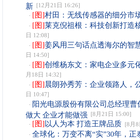
新
[12月21日 16:26]
[图]
村田：无线传感器的细分市
·
[图]
莱克倪祖根：科技创新打造
·
日 12:08]
[图]
姜风用三句话点透海尔的智
·
日 14:50]
[图]
创维杨东文：家电企业多元
·
月18日 14:32]
[图]
晨朗孙秀芳：企业领路人，
·
日 10:47]
阳光电源股份有限公司总经理曹
·
做大 企业才能做强
[8月21日 15:00]
[图]
以人为本 打造王牌品质
·
[8月8日
全球化：万变不离“实”30年，
·