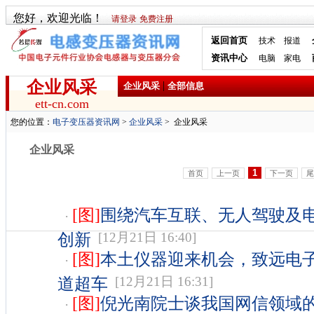
您好，欢迎光临！
请登录
免费注册
返回首页
技术
报道
资讯中心
电脑
家电
企业风采
|
企业风采
全部信息
ett-cn.com
您的位置：
电子变压器资讯网
>
企业风采
>
企业风采
企业风采
1
首页
上一页
下一页
尾
[图]
围绕汽车互联、无人驾驶及
·
创新
[12月21日 16:40]
[图]
本土仪器迎来机会，致远电
·
道超车
[12月21日 16:31]
[图]
倪光南院士谈我国网信领域
·