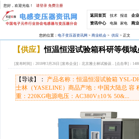
您好，欢迎光临！
请登录
免费注册
返回首页
企
技术
报道
资讯中心
商
电脑
家电
您的位置：
电子变压器资讯网
>
商业机会
>
供应
> 正文
【供应】
恒温恒湿试验箱科研等领域
[发布时间]：
2018年3月26日
[发布企业]：
北京雅士林试验设...
[点击率]：
148
【导读】：
产品名称：恒温恒湿试验箱 YSL-DH
士林（YASELINE）商品产地：中国大陆总 容 
重：220KG电源电压：AC380V±10％ 50&...