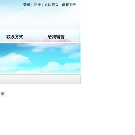
登录
|
注册
|
返回首页
|
商铺管理
联系方式
给我留言
尾页