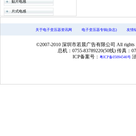
贴片电感
片式电感
色环电感
关于电子变压器资讯网
电子变压器专辑(杂志)
友情
环型电感
工字型电感
©2007-2010 深圳市若晨广告有限公司 All rig
滤波电感
总机：0755-83789220(50线) 传真：075
ICP备案号：
法
粤ICP备05094546号
电流互感器
矽钢片
环型变压器
R型变压器
平面变压器
线圈
贴片变压器(SMD)
磁环