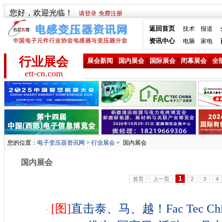
您好，欢迎光临！
请登录
免费注册
返回首页
技术
报道
资讯中心
电脑
家电
行业展会
|
|
|
|
展会新闻
国内展会
国际展会
闭幕展会
全
ett-cn.com
您的位置：
电子变压器资讯网
>
行业展会
>
国内展会
国内展会
1
首页
上一页
2
3
4
[图]
直击泰、马、越！Fac Tec Chi
·