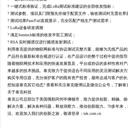
? 一键式标准验证，完成LoRa测试标准建议的全部收发指标；
? 测试参数、项目及门限预先存储于配置文件，验收测试时无需在界
? 测试结果Pass/Fail直观显示，完全匹配产线生产测试需求；
? LoRa设备研发调测
? 满足Semtech标准的收发半双工测试；
? RSA 实时频谱仪进行频谱发射测试；
利用泰克提供的物联网标准与协议测试完整方案，能够为无线产品的
产品符合最新标准合规进行认证，在产品设计的整个过程中提供指导
随着物联网技术和应用的快速发展普及，平台或协议的多样性将对产
来越多的技术挑战。泰克致力于提供适合不同应用的灵活测试解决方
购买专用仪器，充分保护客户的既有资产投资，最终达成与客户的长
想知道泰克其它动态? 查看和关注泰克微博以及微信公众号，了解泰
关于泰克科技
泰克公司总部位于美国俄勒冈州毕佛顿市，致力提供创新、精确、操
解决方案，解决各种问题，释放洞察力，推动创新能力。70多年来
沿。欢迎加入我们的创新之旅，敬请登录：tek.com.cn