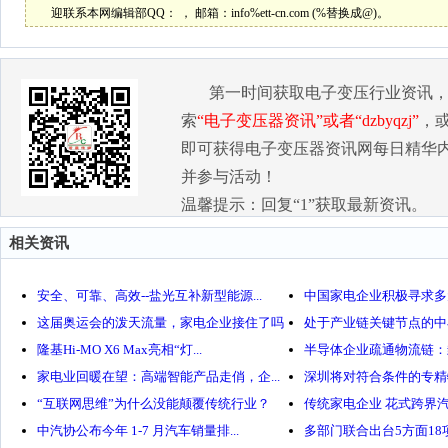
迎联系本网编辑部QQ：
， 邮箱：
info%ett-cn.com (%替换成@)。
第一时间获取电子变压行业资讯
索
“电子变压器资讯”或者“dzbyqzj”
，
即可获得电子变压器资讯网每日精华
并参与活动！
温馨提示：回复“1”获取最新资讯。
相关资讯
安全、可靠、高效--盐光互补新型能源...
中国家电企业积极寻求多
这届奥运会的泼天流量，家电企业接住了吗
处于产业链关键节点的中小
隆基Hi-MO X6 Max亮相“灯...
半导体企业疏通物流链：封
家电业回暖在望：高端智能产品走俏，企...
深圳将对符合条件的专精特
“互联网思维”为什么没能颠覆传统行业？
传统家电企业 花式跨界
中汽协公布今年 1-7 月汽车销量排...
多部门联合出台5方面18项