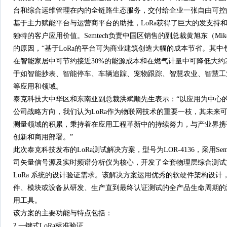
台和综合运维管理在内的全链路生态服务，交付给企业一张自由可控
基于主力赋能平台与运营商平台的助推，LoRa获得了巨大的发支持
独特的客户应用价值。Semtech负责中国区销售的副总裁黄旭东（Mike 
的原因，“基于LoRa的平台可为商业建筑创造大幅的成本节省。其中
在智能家居中可节约接近30%的能源成本和在燃气计量中可降低大约20
于如智能抄表、智能停车、车辆追踪、宠物跟踪、智慧农业、智慧工
等应用和领域。
泰克科技大中华区和东南亚副总裁洪斌顺先生表示：“以应用为中心
公司战略方向，我们认为LoRa作为物联网技术的重要一枝，其未来可
测量领域的积累，秉持着在应用工程革新中的持续努力，与产业界携
创新和商用部署。”
此次泰克科技发布的LoRa测试解决方案，型号为LOR-4136，采用Semt
司矢量信号源及实时频谱分析仪为核心，开发了全套物理层综合测试
LoRa 系统的设计验证需求。该解决方案运用优秀的软硬件架构设计，
件、模块或设备从研发、生产直到最终认证测试的全产品生命周期的
用工具。
该方案的主要功能与特点包括：
? 一键式LoRa标准验证