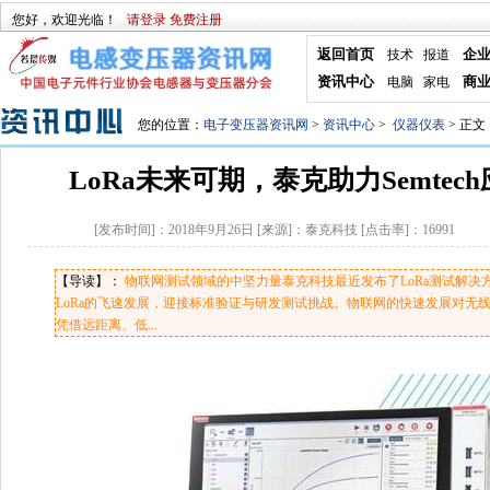
您好，欢迎光临！
请登录
免费注册
返回首页
企
技术
报道
资讯中心
商
电脑
家电
您的位置：
电子变压器资讯网
>
资讯中心
>
仪器仪表
> 正文
LoRa未来可期，泰克助力Semtec
[发布时间]：
2018年9月26日
[来源]：
泰克科技
[点击率]：
16991
【导读】：
物联网测试领域的中坚力量泰克科技最近发布了LoRa测试解决方案
LoRa的飞速发展，迎接标准验证与研发测试挑战。物联网的快速发展对无
凭借远距离、低...