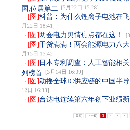
国,位居第二
[5月22日 15:28]
[图]
科普：为什么锂离子电池在飞
·
月22日 18:41]
[图]
两会电力舆情焦点都在这！
·
[3
[图]
干货满满！两会能源电力八大
·
月15日 15:42]
[图]
日本专利调查：人工智能相关
·
列榜首
[3月14日 16:39]
[图]
动摇全球IC供应链的中国半
·
12日 16:38]
[图]
台达电连续第六年创下业绩新
·
1
首页
上一页
2
3
4