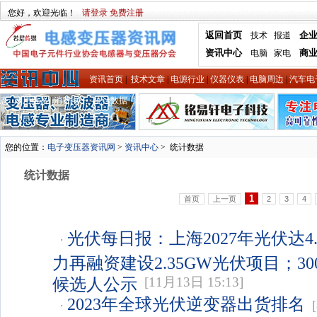
您好，欢迎光临！
请登录
免费注册
返回首页
企
技术
报道
资讯中心
商
电脑
家电
资讯首页
|
技术文章
|
电源行业
|
仪器仪表
|
电脑周边
|
汽车电
态
|
家用电器
|
消费电子
|
统计数据
|
通讯网络
|
更多
您的位置：
电子变压器资讯网
>
资讯中心
>
统计数据
统计数据
1
首页
上一页
2
3
4
光伏每日报：上海2027年光伏达4
·
力再融资建设2.35GW光伏项目；3
候选人公示
[11月13日 15:13]
2023年全球光伏逆变器出货排名
·
[