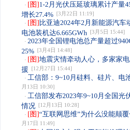
[图]
1-2月光伏压延玻璃累计产量45
·
增长27.4%
[3月22日 11:19]
[图]
比亚迪2024年2月新能源汽
·
电池装机达6.665GWh
[3月5日 15:44]
2023年全国锂电池总产量超过940
·
25%
[3月4日 14:48]
[图]
地震灾情牵动人心，多家家电
·
援
[12月27日 15:44]
工信部：9~10月硅料、硅片、电
·
月13日 10:30]
工信部发布2023年9~10月全国
·
情况
[12月13日 10:28]
[图]
“互联网思维”为什么没能颠
·
月17日 11:49]