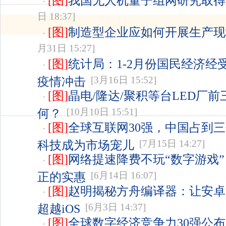
[图]
我国无人机量子组网研究取得
·
日 18:37]
[图]
制造型企业应如何开展生产现
·
月31日 15:27]
[图]
统计局：1-2月份国民经济经
·
疫情冲击
[3月16日 15:52]
[图]
晶电/隆达/聚积等台LED厂
·
何？
[10月10日 15:51]
[图]
全球互联网30强，中国占到三
·
科技成为市场宠儿
[7月15日 14:27]
[图]
网络提速降费不玩“数字游戏”
·
正的实惠
[6月14日 16:07]
[图]
赵明揭秘方舟编译器：让安卓
·
超越iOS
[6月3日 14:37]
[图]
全球数字经济竞争力30强公布
·