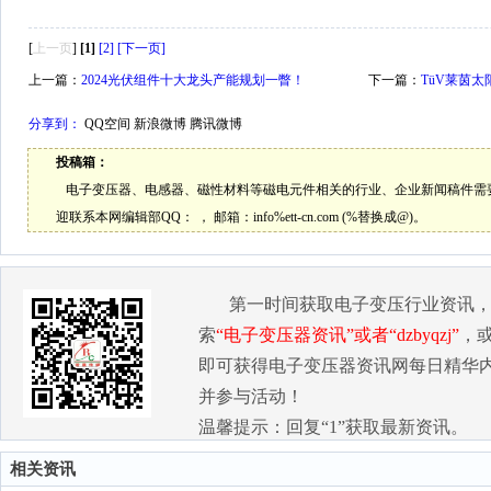
[
上一页
]
[1]
[2]
[下一页]
上一篇：
2024光伏组件十大龙头产能规划一瞥！
下一篇：
TüV莱茵
分享到：
QQ空间
新浪微博
腾讯微博
投稿箱：
电子变压器、电感器、磁性材料等磁电元件相关的行业、企业新闻稿件需
迎联系本网编辑部QQ：
， 邮箱：
info%ett-cn.com (%替换成@)。
第一时间获取电子变压行业资讯
索
“电子变压器资讯”或者“dzbyqzj”
，
即可获得电子变压器资讯网每日精华
并参与活动！
温馨提示：回复“1”获取最新资讯。
相关资讯