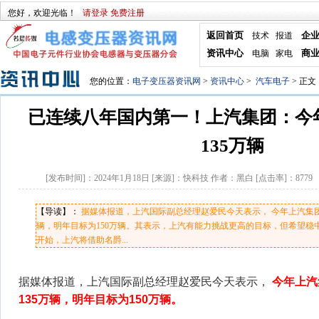
您好，欢迎光临！
请登录
免费注册
返回首页
企
技术
报道
资讯中心
商
电脑
家电
您的位置：
电子变压器资讯网
>
资讯中心
>
汽车电子
> 正文
已连续八年国内第一！上汽集团：今
135万辆
[发布时间]：
2024年1月18日
[来源]：
快科技 作者：黑白
[点击率]：
8779
【导读】：
据媒体报道，上汽国际副总经理赵爱民今天表示， 今年上汽集团
辆，明年目标为150万辆。其表示，上汽有能力挑战更高的目标，但希望稳
开始，上汽将借助名爵...
据媒体报道，上汽国际副总经理赵爱民今天表示，
今年上汽
135万辆，明年目标为150万辆。