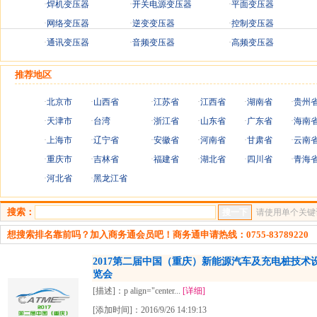
·
焊机变压器
·
开关电源变压器
·
平面变压器
·
网络变压器
·
逆变变压器
·
控制变压器
·
通讯变压器
·
音频变压器
·
高频变压器
推荐地区
·
北京市
·
山西省
·
江苏省
·
江西省
·
湖南省
·
贵州
·
天津市
·
台湾
·
浙江省
·
山东省
·
广东省
·
海南
·
上海市
·
辽宁省
·
安徽省
·
河南省
·
甘肃省
·
云南
·
重庆市
·
吉林省
·
福建省
·
湖北省
·
四川省
·
青海
·
河北省
·
黑龙江省
搜索：
请使用单个关键
想搜索排名靠前吗？加入商务通会员吧！商务通申请热线：0755-83789220
2017第二届中国（重庆）新能源汽车及充电桩技术
览会
[描述]：p align="center...
[详细]
[添加时间]：2016/9/26 14:19:13