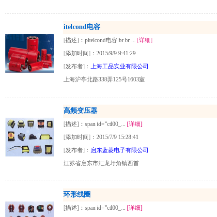
itelcond电容
[描述]：pitelcond电容 br br ...
[详细]
[添加时间]：2015/9/9 9:41:29
[发布者]：
上海工品实业有限公司
上海沪亭北路338弄125号1603室
高频变压器
[描述]：span id="ctl00_...
[详细]
[添加时间]：2015/7/9 15:28:41
[发布者]：
启东蓝菱电子有限公司
江苏省启东市汇龙圩角镇西首
环形线圈
[描述]：span id="ctl00_...
[详细]